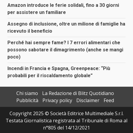
Amazon introduce le ferie solidali, fino a 30 giorni
per assistere un familiare
Assegno di inclusione, oltre un milione di famiglie ha
ricevuto il beneficio
Perché hai sempre fame? I 7 errori alimentari che
possono sabotare il dimagrimento (anche se mangi
poco)
Incendi in Francia e Spagna, Greenpeace: “Più
probabili per il riscaldamento globale”
Chi siamo
La Redazione di Blitz Quotidiano
Pubblicità
Privacy policy
Disclaimer
Feed
Copyright 2025 © Società Editrice Multimediale S.r.l.
Testata Giornalistica registrata al Tribunale di Roma al
n°805 del 14/12/2021