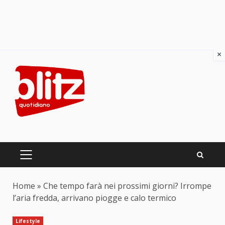
×
Skip
to
content
PRIMARY
MENU
Home
»
Che tempo farà nei prossimi giorni? Irrompe
l’aria fredda, arrivano piogge e calo termico
Lifestyle