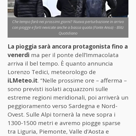
Che tempo farà nei prossimi giorni? Nuova perturbazione in arrivo
con piogge e forti nevicate anche a bassa quota (Fonte Ansa) - Blitz
Quotidiano
La pioggia sarà ancora protagonista fino a
venerdì
ma per il ponte dell’Immacolata
arriva il bel tempo. È quanto annuncia
Lorenzo Tedici, meteorologo de
iLMeteo.it
. “Nelle prossime ore – afferma –
sono previsti isolati acquazzoni sulle
estreme regioni meridionali, poi arriverà un
peggioramento verso Sardegna e Nord-
Ovest. Sulle Alpi tornerà la neve sopra i
1300-1500 metri e avremo piogge sparse
tra Liguria, Piemonte, Valle d’Aosta e