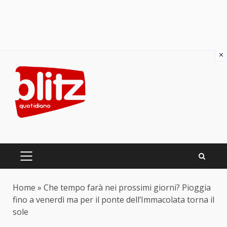
×
Skip
to
content
PRIMARY
MENU
Home
»
Che tempo farà nei prossimi giorni? Pioggia
fino a venerdì ma per il ponte dell’Immacolata torna il
sole