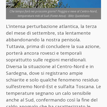
Che tempo farà nei prossimi giorni? Pioggia e neve al Centro-Nord,
temperature miti al Sud (Fonte Ansa) - Blitz Quotidiano
L’intensa perturbazione atlantica, la terza
del mese di settembre, sta lentamente
abbandonando la nostra penisola.
Tuttavia, prima di concludere la sua azione,
porterà ancora rovesci e temporali
soprattutto sulle regioni meridionali.
Diversa la situazione al Centro-Nord e in
Sardegna, dove si registrano ampie
schiarite e solo qualche fenomeno residuo
sull’estremo Nord-Est e sull’alta Toscana. Le
temperature segnano un calo sensibile
anche al Sud, confermando così la fine del
caldo anomalo che ha caratterizzato le