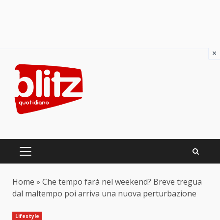
×
Skip
to
content
PRIMARY
MENU
Home
»
Che tempo farà nel weekend? Breve tregua
dal maltempo poi arriva una nuova perturbazione
Lifestyle