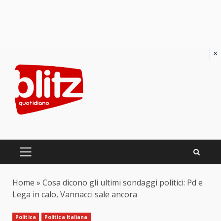
×
Skip
to
content
PRIMARY
MENU
Home
»
Cosa dicono gli ultimi sondaggi politici: Pd e
Lega in calo, Vannacci sale ancora
Politica
Politica Italiana