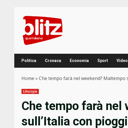
Skip
to
content
Politica
Cronaca
Economia
Sport
Video
Home
»
Che tempo farà nel weekend? Maltempo sul
Lifestyle
Che tempo farà nel
sull’Italia con piogg