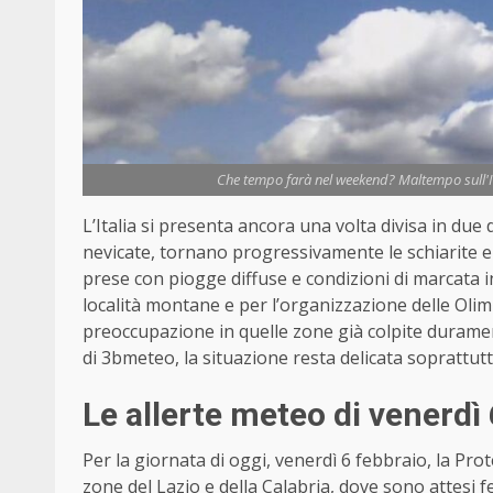
Che tempo farà nel weekend? Maltempo sull'Ita
L’Italia si presenta ancora una volta divisa in due
nevicate, tornano progressivamente le schiarite e u
prese con piogge diffuse e condizioni di marcata i
località montane e per l’organizzazione delle Olim
preoccupazione in quelle zone già colpite durame
di 3bmeteo, la situazione resta delicata soprattutto
Le allerte meteo di venerdì
Per la giornata di oggi, venerdì 6 febbraio, la Pro
zone del Lazio e della Calabria, dove sono attesi fe