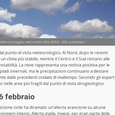
lia con pioggia, neve e vento (foto ANSA) - Blitz quotidiano
 dal punto di vista meteorologico. Al Nord, dopo le recenti
n clima più stabile, mentre il Centro e il Sud restano alle
nstabilità. La neve rappresenta una notizia positiva per le
piadi invernali, ma le precipitazioni continuano a destare
nte dalle precedenti ondate di maltempo. Secondo gli espert
 nelle aree più fragili dal punto di vista idrogeologico.
 6 febbraio
tezione civile ha diramato un’allerta arancione su alcune
nomeni intensi. Allerta gialla, invece, per gran parte delle