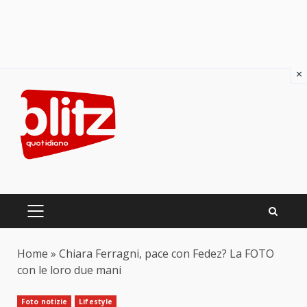
×
Skip
to
content
PRIMARY
MENU
Home
»
Chiara Ferragni, pace con Fedez? La FOTO
con le loro due mani
Foto notizie
Lifestyle