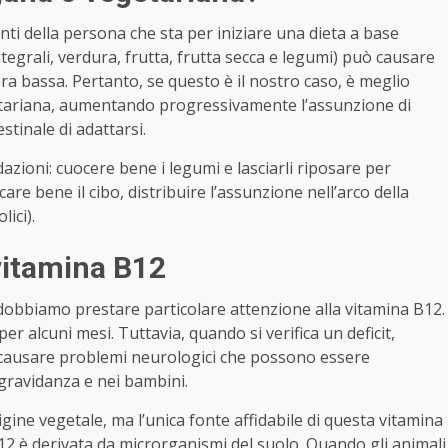
enti della persona che sta per iniziare una dieta a base
 integrali, verdura, frutta, frutta secca e legumi) può causare
ra bassa. Pertanto, se questo è il nostro caso, è meglio
tariana, aumentando progressivamente l’assunzione di
stinale di adattarsi.
zioni: cuocere bene i legumi e lasciarli riposare per
are bene il cibo, distribuire l’assunzione nell’arco della
ici).
 vitamina B12
dobbiamo prestare particolare attenzione alla vitamina B12.
er alcuni mesi. Tuttavia, quando si verifica un deficit,
, causare problemi neurologici che possono essere
 gravidanza e nei bambini.
igine vegetale, ma l’unica fonte affidabile di questa vitamina
B12 è derivata da microrganismi del suolo. Quando gli animali