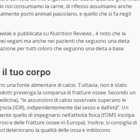
do noi consumiamo la carne, di riflesso assumiamo anche
ualmente pochi animali pascolano, e quello che si fa negli
awlak e pubblicata su Nutrition Reviews , è noto che la
 nei vegani ma anche nei pazienti che seguono una dieta
dazione per tutti coloro che seguono una dieta a base
 il tuo corpo
 sono una fonte alimentare di calcio. Tuttavia, non è stato
dotti prevenga la comparsa di fratture ossee. Secondo un
Medicina), “le assunzioni di calcio osservate superano le
ola (IDR), indipendentemente dal sesso e dall’età”. Un
te quello di impegnarsi nell’attività fisica (l’OMS incolpa
osi e delle fratture ossee in Europa). Inoltre, si consiglia di
lcol deteriorano la qualità delle ossa e inibiscono