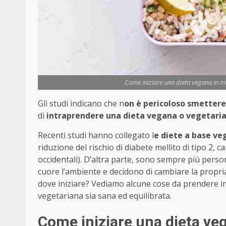
Come iniziare una dieta vegana in mo
Gli studi indicano che n
on è pericoloso smettere 
di
intraprendere una dieta vegana o vegetari
Recenti studi hanno collegato l
e diete a base ve
riduzione del rischio di diabete mellito di tipo 2, 
occidentali). D’altra parte, sono sempre più perso
cuore l’ambiente e decidono di cambiare la propria
dove iniziare? Vediamo alcune cose da prendere in
vegetariana sia sana ed equilibrata.
Come iniziare una dieta ve