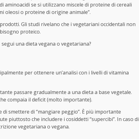
i aminoacidi se si utilizzano miscele di proteine ​​di cereali
oleosi o proteine ​​di origine animale”.
 prodotti. Gli studi rivelano che i vegetariani occidentali non
bbisogno proteico.
se segui una dieta vegana o vegetariana?
palmente per ottenere un’analisi con i livelli di vitamina
ortante passare gradualmente a una dieta a base vegetale.
he compaia il deficit (molto importante).
e di smettere di “mangiare peggio”. È più importante
ute piuttosto che includere i cosiddetti “supercibi”. In caso di
trizione vegetariana o vegana.