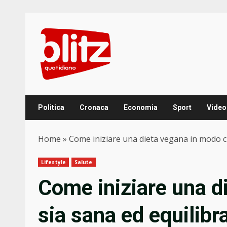
Skip
to
content
Politica
Cronaca
Economia
Sport
Video
Home
»
Come iniziare una dieta vegana in modo ch
Lifestyle
Salute
Come iniziare una d
sia sana ed equilibr