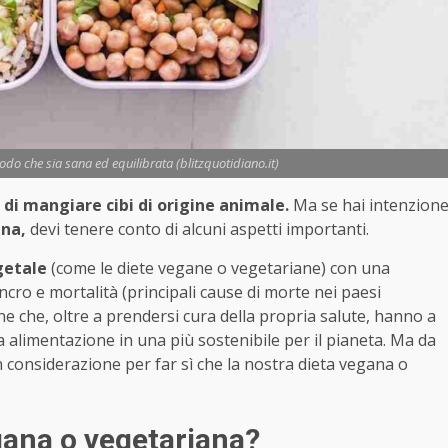
do che sia sana ed equilibrata (blitzquotidiano.it)
di mangiare cibi di origine animale.
Ma se hai intenzion
ana,
devi tenere conto di alcuni aspetti importanti.
getale
(come le diete vegane o vegetariane) con una
cancro e mortalità (principali cause di morte nei paesi
ne che, oltre a prendersi cura della propria salute, hanno a
 alimentazione in una più sostenibile per il pianeta. Ma da
 considerazione per far sì che la nostra dieta vegana o
gana o vegetariana?