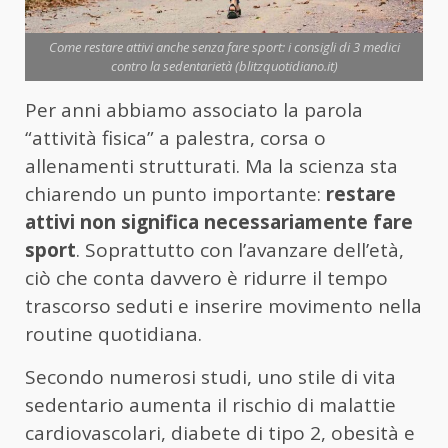
Come restare attivi anche senza fare sport: i consigli di 3 medici
contro la sedentarietà (blitzquotidiano.it)
Per anni abbiamo associato la parola
“attività fisica” a palestra, corsa o
allenamenti strutturati. Ma la scienza sta
chiarendo un punto importante:
restare
attivi non significa necessariamente fare
sport
. Soprattutto con l’avanzare dell’età,
ciò che conta davvero è ridurre il tempo
trascorso seduti e inserire movimento nella
routine quotidiana.
Secondo numerosi studi, uno stile di vita
sedentario aumenta il rischio di malattie
cardiovascolari, diabete di tipo 2, obesità e