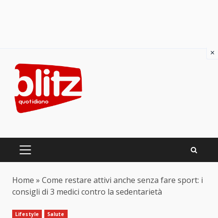
×
Skip
to
content
PRIMARY
MENU
Home
»
Come restare attivi anche senza fare sport: i
consigli di 3 medici contro la sedentarietà
Lifestyle
Salute