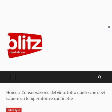
×
Skip
to
content
PRIMARY
MENU
Home
»
Conservazione del vino: tutto quello che devi
sapere su temperatura e cantinette
Lifestyle