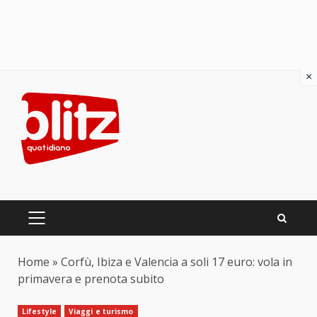
×
Skip
to
content
PRIMARY
MENU
Home
»
Corfù, Ibiza e Valencia a soli 17 euro: vola in
primavera e prenota subito
Lifestyle
Viaggi e turismo