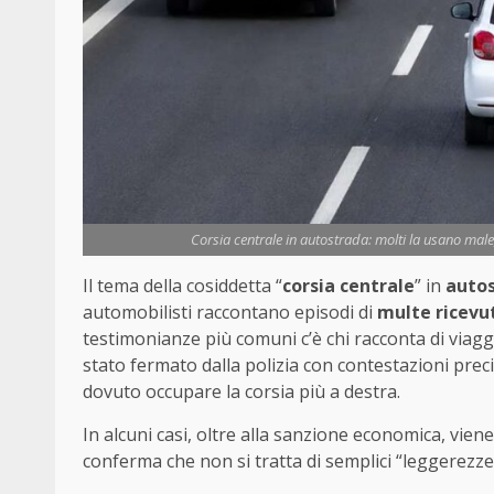
Corsia centrale in autostrada: molti la usano male,
Il tema della cosiddetta “
corsia centrale
” in
auto
automobilisti raccontano episodi di
multe ricevu
testimonianze più comuni c’è chi racconta di viaggi
stato fermato dalla polizia con contestazioni prec
dovuto occupare la corsia più a destra.
In alcuni casi, oltre alla sanzione economica, vien
conferma che non si tratta di semplici “leggerezze”