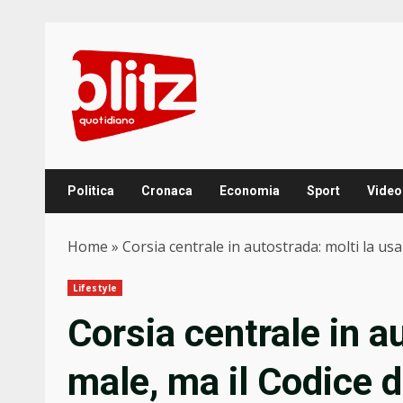
Skip
to
content
Politica
Cronaca
Economia
Sport
Video
Home
»
Corsia centrale in autostrada: molti la us
Lifestyle
Corsia centrale in a
male, ma il Codice d