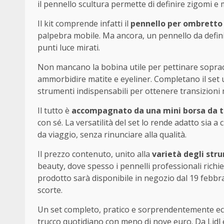
il pennello scultura permette di definire zigomi e
Il kit comprende infatti il
pennello per ombretto
palpebra mobile. Ma ancora, un pennello da definiz
punti luce mirati.
Non mancano la bobina utile per pettinare sopracci
ammorbidire matite e eyeliner. Completano il set
strumenti indispensabili per ottenere transizioni
Il tutto è
accompagnato da una mini borsa da t
con sé. La versatilità del set lo rende adatto sia a
da viaggio, senza rinunciare alla qualità.
Il prezzo contenuto, unito alla
varietà degli str
beauty, dove spesso i pennelli professionali richie
prodotto sarà disponibile in negozio dal 19 febbra
scorte.
Un set completo, pratico e sorprendentemente eco
trucco quotidiano con meno di nove euro. Da Lidl è