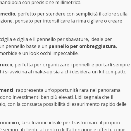
 mandibola con precisione millimetrica.
 medio
, perfetto per stendere con semplicità il colore sulla
ione, pensato per intensificare la rima cigliare o creare
glia e ciglia e il pennello per sbavature, ideale per
 un pennello base e un
pennello per ombreggiatura
,
 morbide e un look occhi impeccabile.
rucco
, perfetta per organizzare i pennelli e portarli sempre
 chi si avvicina al make‑up sia a chi desidera un kit compatto
umenti
, rappresenta un’opportunità rara nel panorama
dono investimenti ben più elevati. Lidl segnala che il
io, con la consueta possibilità di esaurimento rapido delle
nomico, la soluzione ideale per trasformare il proprio
 sempre il cliente al centro dell’attenzione e offerte come