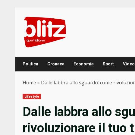
Skip
to
content
Politica
Cronaca
Economia
Sport
Video
Home
»
Dalle labbra allo sguardo: come rivoluzio
Lifestyle
Dalle labbra allo s
rivoluzionare il tuo