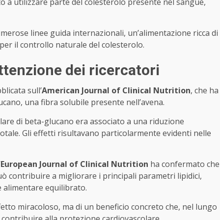
tto a utilizzare parte del colesterolo presente nel sangue,
merose linee guida internazionali, un’alimentazione ricca di
er il controllo naturale del colesterolo.
attenzione dei ricercatori
licata sull’
American Journal of Clinical Nutrition
, che ha
lucano, una fibra solubile presente nell’avena.
lare di beta-glucano era associato a una riduzione
totale. Gli effetti risultavano particolarmente evidenti nelle
’
European Journal of Clinical Nutrition
ha confermato che
ò contribuire a migliorare i principali parametri lipidici,
e alimentare equilibrato.
ffetto miracoloso, ma di un beneficio concreto che, nel lungo
contribuire alla protezione cardiovascolare.