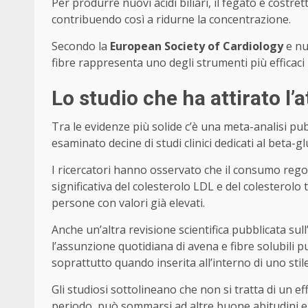
Per produrre nuovi acidi biliari, il fegato è costre
contribuendo così a ridurne la concentrazione.
Secondo la
European Society of Cardiology
e nu
fibre rappresenta uno degli strumenti più efficaci p
Lo studio che ha attirato l’
Tra le evidenze più solide c’è una meta-analisi pubb
esaminato decine di studi clinici dedicati al beta-g
I ricercatori hanno osservato che il consumo rego
significativa del colesterolo LDL e del colesterolo 
persone con valori già elevati.
Anche un’altra revisione scientifica pubblicata sull
l’assunzione quotidiana di avena e fibre solubili pu
soprattutto quando inserita all’interno di uno stil
Gli studiosi sottolineano che non si tratta di un e
periodo, può sommarsi ad altre buone abitudini e 