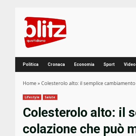
Skip
to
content
Politica
Cronaca
Economia
Sport
Video
Home
»
Colesterolo alto: il semplice cambiamento 
Lifestyle
Salute
Colesterolo alto: i
colazione che può mi