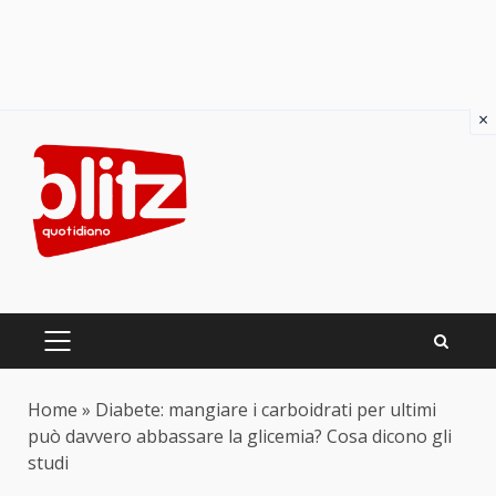
×
Skip
to
content
PRIMARY
MENU
Home
»
Diabete: mangiare i carboidrati per ultimi
può davvero abbassare la glicemia? Cosa dicono gli
studi