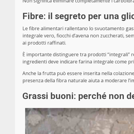
Non significa eliminare completamente i carboidrati
Fibre: il segreto per una gl
Le fibre alimentari rallentano lo svuotamento gas
integrale vero, fiocchi d’avena non zuccherati, sem
ai prodotti raffinati.
È importante distinguere tra prodotti “integrali” real
ingredienti deve indicare farina integrale come 
Anche la frutta può essere inserita nella colazion
presenza della fibra naturale aiuta a moderare l’i
Grassi buoni: perché non 