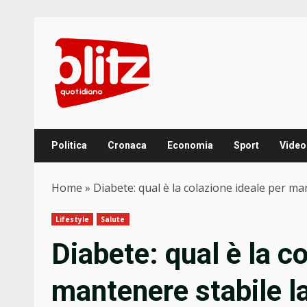
Skip
to
content
Politica
Cronaca
Economia
Sport
Video
Home
»
Diabete: qual è la colazione ideale per ma
Lifestyle
Salute
Diabete: qual è la c
mantenere stabile l