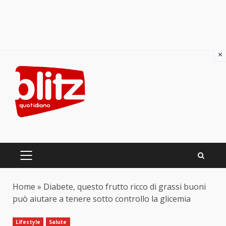
×
Skip
to
content
PRIMARY
MENU
Home
»
Diabete, questo frutto ricco di grassi buoni
può aiutare a tenere sotto controllo la glicemia
Lifestyle
Salute