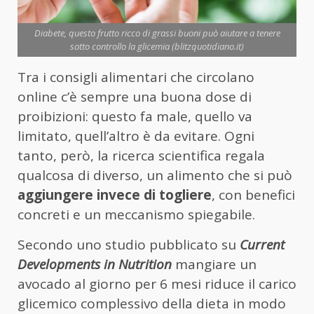
Diabete, questo frutto ricco di grassi buoni può aiutare a tenere
sotto controllo la glicemia (blitzquotidiano.it)
Tra i consigli alimentari che circolano
online c’è sempre una buona dose di
proibizioni: questo fa male, quello va
limitato, quell’altro è da evitare. Ogni
tanto, però, la ricerca scientifica regala
qualcosa di diverso, un alimento che si può
aggiungere invece di togliere
, con benefici
concreti e un meccanismo spiegabile.
Secondo uno studio pubblicato su
Current
Developments in Nutrition
mangiare un
avocado al giorno per 6 mesi riduce il carico
glicemico complessivo della dieta in modo