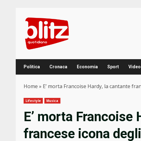
Skip
to
content
Politica
Cronaca
Economia
Sport
Video
Home
»
E’ morta Francoise Hardy, la cantante fran
Lifestyle
Musica
E’ morta Francoise 
francese icona degli