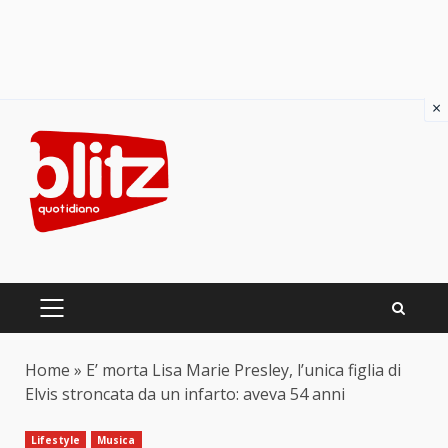
×
Skip
to
content
PRIMARY
MENU
Home
»
E’ morta Lisa Marie Presley, l’unica figlia di
Elvis stroncata da un infarto: aveva 54 anni
Lifestyle
Musica