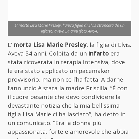
E' morta Lisa Marie Presley, l'unica figlia di Elvis stroncata da un
infarto: aveva 54 anni (foto ANSA)
E’
morta Lisa Marie Presley
, la figlia di Elvis.
Aveva 54 anni. Colpita da un
infarto
era
stata ricoverata in terapia intensiva, dove
le era stato applicato un pacemaker
provvisorio, ma non ce l’ha fatta. A darne
l’annuncio è stata la madre Priscilla. “È con
il cuore pesante che devo condividere la
devastante notizia che la mia bellissima
figlia Lisa Marie ci ha lasciato”, ha detto in
un comunicato. “Era la donna più
appassionata, forte e amorevole che abbia