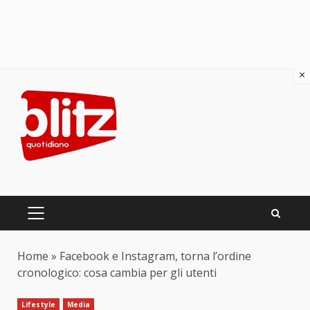
×
Skip
to
content
PRIMARY
MENU
Home
»
Facebook e Instagram, torna l’ordine
cronologico: cosa cambia per gli utenti
Lifestyle
Media