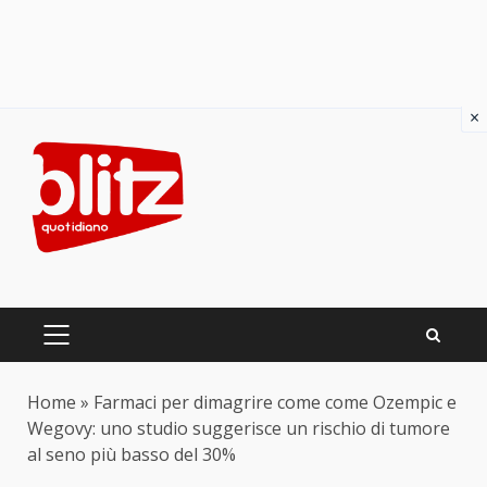
×
Skip
to
content
PRIMARY
MENU
Home
»
Farmaci per dimagrire come come Ozempic e
Wegovy: uno studio suggerisce un rischio di tumore
al seno più basso del 30%