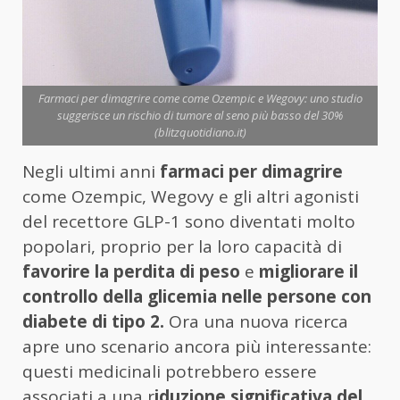
Farmaci per dimagrire come come Ozempic e Wegovy: uno studio
suggerisce un rischio di tumore al seno più basso del 30%
(blitzquotidiano.it)
Negli ultimi anni
farmaci per dimagrire
come Ozempic, Wegovy e gli altri agonisti
del recettore GLP-1 sono diventati molto
popolari, proprio per la loro capacità di
favorire la perdita di peso
e
migliorare il
controllo della glicemia nelle persone con
diabete di tipo 2.
Ora una nuova ricerca
apre uno scenario ancora più interessante:
questi medicinali potrebbero essere
associati a una r
iduzione significativa del