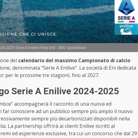
4-2025 Serie A Enilive (Foto Eni) - Blitz Quotidiano
zione del
calendario del massimo Campionato di calcio
one, denominata “Serie A Enilive”. La società di Eni dedicata
sor per le prossime tre stagioni, fino al 2027.
go Serie A Enilive 2024-2025
i unisce” accompagnerà il racconto di una nuova ed
di far conoscere ad un pubblico sempre più ampio il nuovo
ogressivamente sempre più decarbonizzati disponibili nella
ia. La partnership offrirà ai clienti Enilive iscritti al
premi ed esperienze esclusive, tra cui un concorso che dal 29