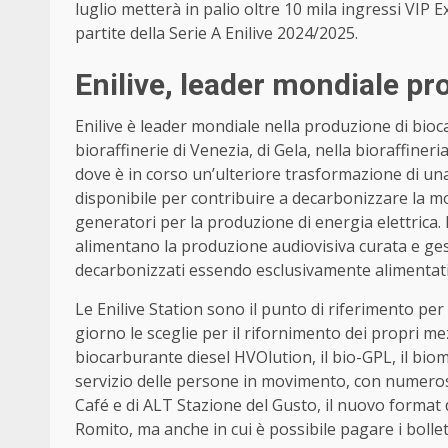
luglio metterà in palio oltre 10 mila ingressi VIP Exp
partite della Serie A Enilive 2024/2025.
Enilive, leader mondiale pr
Enilive è leader mondiale nella produzione di bio
bioraffinerie di Venezia, di Gela, nella bioraffiner
dove è in corso un’ulteriore trasformazione di un
disponibile per contribuire a decarbonizzare la mob
generatori per la produzione di energia elettrica. 
alimentano la produzione audiovisiva curata e ges
decarbonizzati essendo esclusivamente alimentati
Le Enilive Station sono il punto di riferimento pe
giorno le sceglie per il rifornimento dei propri mez
biocarburante diesel HVOlution, il bio-GPL, il biome
servizio delle persone in movimento, con numerosi 
Café e di ALT Stazione del Gusto, il nuovo format
Romito, ma anche in cui è possibile pagare i bolle