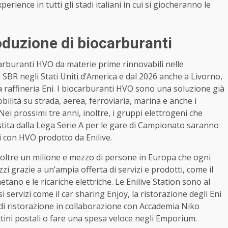
erience in tutti gli stadi italiani in cui si giocheranno le
oduzione di biocarburanti
carburanti HVO da materie prime rinnovabili nelle
ia SBR negli Stati Uniti d’America e dal 2026 anche a Livorno,
a raffineria Eni. I biocarburanti HVO sono una soluzione già
ilità su strada, aerea, ferroviaria, marina e anche i
Nei prossimi tre anni, inoltre, i gruppi elettrogeni che
tita dalla Lega Serie A per le gare di Campionato saranno
 con HVO prodotto da Enilive.
r oltre un milione e mezzo di persone in Europa che ogni
zi grazie a un’ampia offerta di servizi e prodotti, come il
tano e le ricariche elettriche. Le Enilive Station sono al
servizi come il car sharing Enjoy, la ristorazione degli Eni
 di ristorazione in collaborazione con Accademia Niko
ttini postali o fare una spesa veloce negli Emporium.