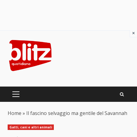
×
Skip
to
content
PRIMARY
MENU
Home
»
Il fascino selvaggio ma gentile del Savannah
Gatti, cani e altri animali