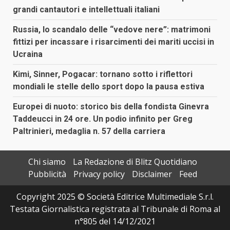
grandi cantautori e intellettuali italiani
Russia, lo scandalo delle “vedove nere”: matrimoni
fittizi per incassare i risarcimenti dei mariti uccisi in
Ucraina
Kimi, Sinner, Pogacar: tornano sotto i riflettori
mondiali le stelle dello sport dopo la pausa estiva
Europei di nuoto: storico bis della fondista Ginevra
Taddeucci in 24 ore. Un podio infinito per Greg
Paltrinieri, medaglia n. 57 della carriera
Chi siamo
La Redazione di Blitz Quotidiano
Pubblicità
Privacy policy
Disclaimer
Feed
Copyright 2025 © Società Editrice Multimediale S.r.l.
Testata Giornalistica registrata al Tribunale di Roma al
n°805 del 14/12/2021