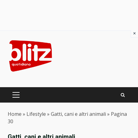
×
Skip
to
content
PRIMARY
MENU
Home
»
Lifestyle
»
Gatti, cani e altri animali
»
Pagina
30
Gatti, cani e altri animali