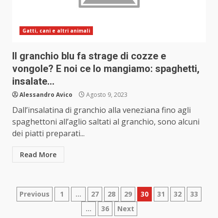
Gatti, cani e altri animali
Il granchio blu fa strage di cozze e
vongole? E noi ce lo mangiamo: spaghetti,
insalate…
Alessandro Avico
Agosto 9, 2023
Dall’insalatina di granchio alla veneziana fino agli
spaghettoni all’aglio saltati al granchio, sono alcuni
dei piatti preparati...
Read More
Paginazione
Previous
1
…
27
28
29
30
31
32
33
…
36
Next
degli