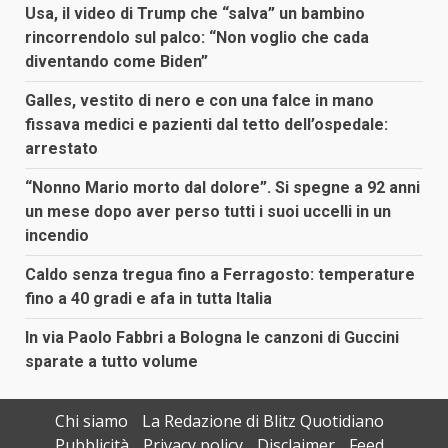
Usa, il video di Trump che “salva” un bambino
rincorrendolo sul palco: “Non voglio che cada
diventando come Biden”
Galles, vestito di nero e con una falce in mano
fissava medici e pazienti dal tetto dell’ospedale:
arrestato
“Nonno Mario morto dal dolore”. Si spegne a 92 anni
un mese dopo aver perso tutti i suoi uccelli in un
incendio
Caldo senza tregua fino a Ferragosto: temperature
fino a 40 gradi e afa in tutta Italia
In via Paolo Fabbri a Bologna le canzoni di Guccini
sparate a tutto volume
Chi siamo
La Redazione di Blitz Quotidiano
Pubblicità
Privacy policy
Disclaimer
Feed