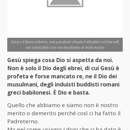
Gesù e il libero arbitrio, una parabola chiude il dibattito sul free will,
noi siamo fatti così ma decidiamo di testa nostra
Gesù spiega cosa Dio si aspetta da noi.
Non è solo il Dio degli ebrei, di cui Gesù è
profeta e forse mancato re, ne il Dio dei
musulmani, degli induisti buddisti romani
greci babilonesi. È Dio e basta.
Quello che abbiamo e siamo non è nostro
merito o demerito perché così ci ha fatto il
Padreterno.
Ma nel come usiamo i doni che ci ha dato è