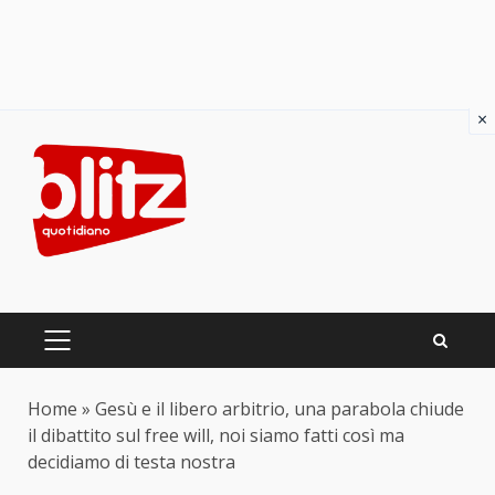
×
Skip
to
content
PRIMARY
MENU
Home
»
Gesù e il libero arbitrio, una parabola chiude
il dibattito sul free will, noi siamo fatti così ma
decidiamo di testa nostra