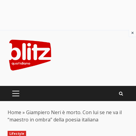
×
Skip
to
content
PRIMARY
MENU
Home
»
Giampiero Neri è morto. Con lui se ne va il
“maestro in ombra” della poesia italiana
Lifestyle