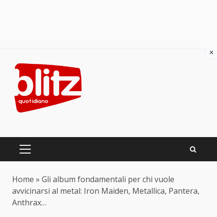
×
Skip
to
content
PRIMARY
MENU
Home
»
Gli album fondamentali per chi vuole
avvicinarsi al metal: Iron Maiden, Metallica, Pantera,
Anthrax…