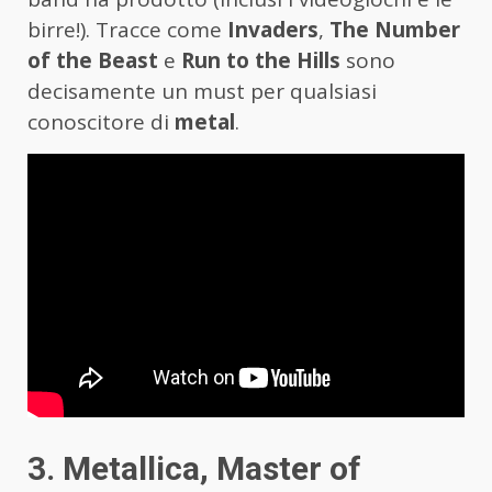
birre!). Tracce come
Invaders
,
The Number
of the Beast
e
Run to the Hills
sono
decisamente un must per qualsiasi
conoscitore di
metal
.
3. Metallica, Master of