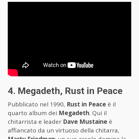
4. Megadeth, Rust in Peace
Pubblicato nel 1990,
Rust in Peace
è il
quarto album dei
Megadeth
. Qui il
chitarrista e leader
Dave Mustaine
è
affiancato da un virtuoso della chitarra,
Marty Friedman
: un suo assolo domina la