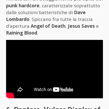
punk hardcore
, caratterizzate soprattutto
dalle soluzioni batteristiche di
Dave
Lombardo
. Spiccano fra tutte la traccia
d’apertura
Angel of Death
,
Jesus Saves
e
Raining Blood
.