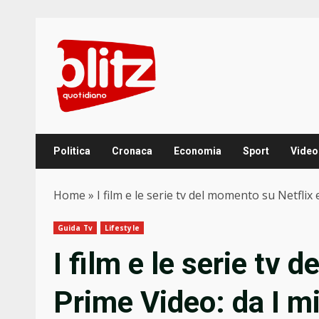
Skip
to
content
Politica
Cronaca
Economia
Sport
Video
Home
»
I film e le serie tv del momento su Netflix e
Guida Tv
Lifestyle
I film e le serie tv 
Prime Video: da I mig