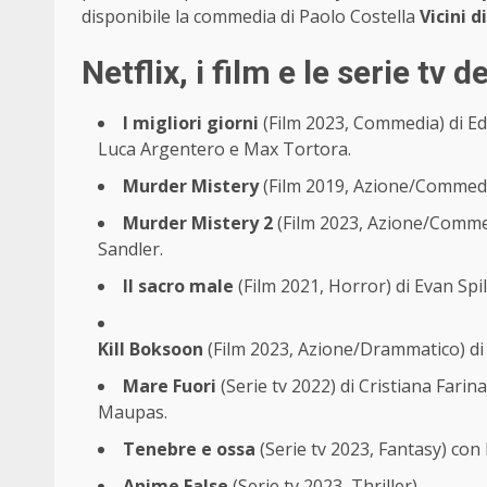
disponibile la commedia di Paolo Costella
Vicini d
Netflix, i film e le serie tv
I migliori giorni
(Film 2023, Commedia) di Ed
Luca Argentero e Max Tortora.
Murder Mistery
(Film 2019, Azione/Commedia
Murder Mistery 2
(Film 2023, Azione/Commed
Sandler.
Il sacro male
(Film 2021, Horror) di Evan Sp
Kill Boksoon
(Film 2023, Azione/Drammatico) d
Mare Fuori
(Serie tv 2022) di Cristiana Fari
Maupas.
Tenebre e ossa
(Serie tv 2023, Fantasy) con 
Anime False
(Serie tv 2023, Thriller).