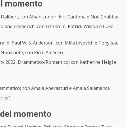
 del momento
. Dalibert, con Alban Lenoir, Eric Cantona e Noé Chabbat.
oland Emmerich, con Ed Skrein, Patrick Wilson e Luke
a) di Paul W. S. Anderson, con Milla Jovovich e Tony Jaa.
 Nunziante, con Pio e Amedeo.
 tv 2022, Drammatico/Romantico) con Katherine Heigl e
Drammatico) con Amaia Aberasturi e Amaia Salamanca.
ller).
tv del momento
con Richard Madden, Priyanka Chopra e Stanley Tucci.