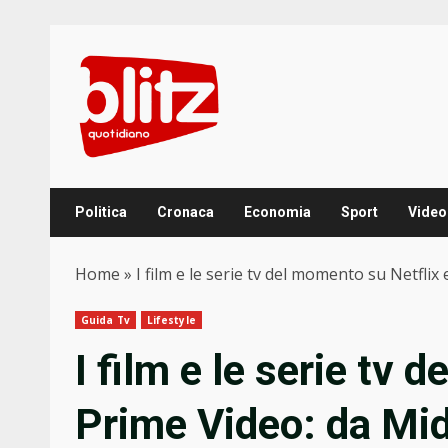
Skip
to
content
Politica
Cronaca
Economia
Sport
Video
Home
»
I film e le serie tv del momento su Netflix
Guida Tv
Lifestyle
I film e le serie tv 
Prime Video: da Mid