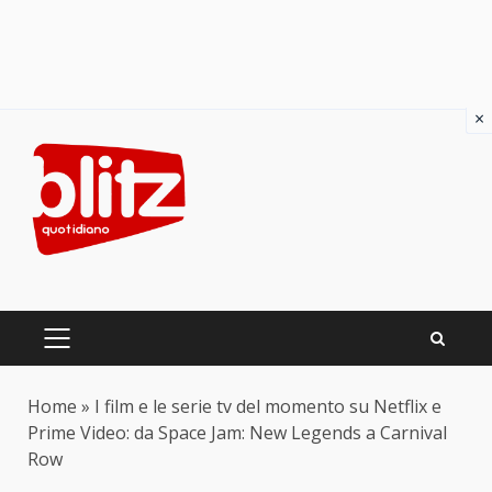
×
Skip
to
content
PRIMARY
MENU
Home
»
I film e le serie tv del momento su Netflix e
Prime Video: da Space Jam: New Legends a Carnival
Row