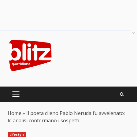
×
Skip
to
content
PRIMARY
MENU
Home
»
Il poeta cileno Pablo Neruda fu avvelenato:
le analisi confermano i sospetti
Lifestyle