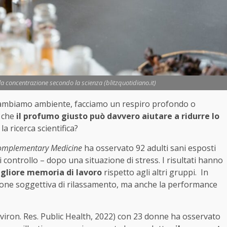
 la concentrazione secondo la scienza (blitzquotidiano.it)
 cambiamo ambiente, facciamo un respiro profondo o
i che
il profumo giusto può davvero aiutare a ridurre lo
la ricerca scientifica?
 Complementary Medicine
ha osservato 92 adulti sani esposti
 controllo – dopo una situazione di stress. I risultati hanno
gliore memoria di lavoro
rispetto agli altri gruppi. In
zione soggettiva di rilassamento, ma anche la performance
 Environ. Res. Public Health, 2022) con 23 donne ha osservato