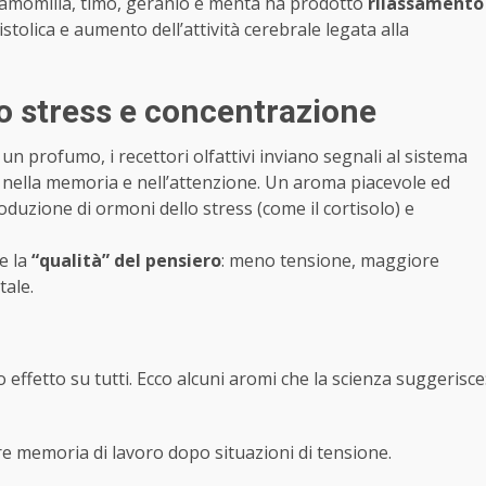
, camomilla, timo, geranio e menta ha prodotto
rilassamento
istolica e aumento dell’attività cerebrale legata alla
no stress e concentrazione
 profumo, i recettori olfattivi inviano segnali al sistema
i, nella memoria e nell’attenzione. Un aroma piacevole ed
roduzione di ormoni dello stress (come il cortisolo) e
e la
“qualità” del pensiero
: meno tensione, maggiore
tale.
 effetto su tutti. Ecco alcuni aromi che la scienza suggerisce
are memoria di lavoro dopo situazioni di tensione.