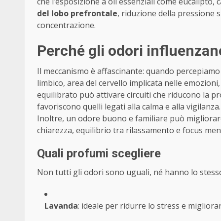
che l’esposizione a oli essenziali come eucalipto
del lobo prefrontale
, riduzione della pressione s
concentrazione.
Perché gli odori influenza
Il meccanismo è affascinante: quando percepiamo un
limbico, area del cervello implicata nelle emozion
equilibrato può attivare circuiti che riducono la p
favoriscono quelli legati alla calma e alla vigilanza.
Inoltre, un odore buono e familiare può migliorar
chiarezza, equilibrio tra rilassamento e focus men
Quali profumi scegliere
Non tutti gli odori sono uguali, né hanno lo stesso
Lavanda
: ideale per ridurre lo stress e miglior