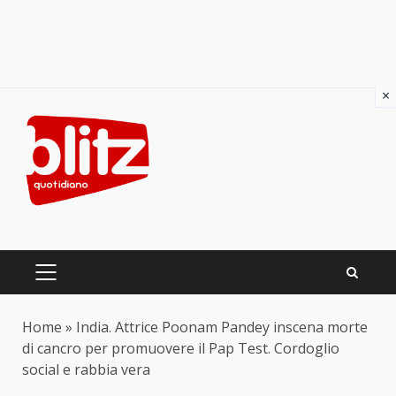
×
Skip
to
content
PRIMARY
MENU
Home
»
India. Attrice Poonam Pandey inscena morte
di cancro per promuovere il Pap Test. Cordoglio
social e rabbia vera