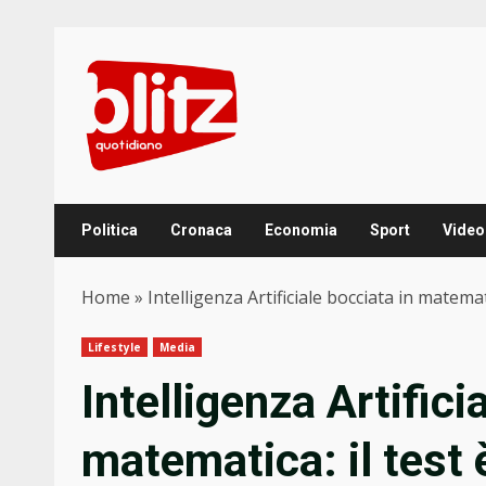
Skip
to
content
Politica
Cronaca
Economia
Sport
Video
Home
»
Intelligenza Artificiale bocciata in matemati
Lifestyle
Media
Intelligenza Artifici
matematica: il test è