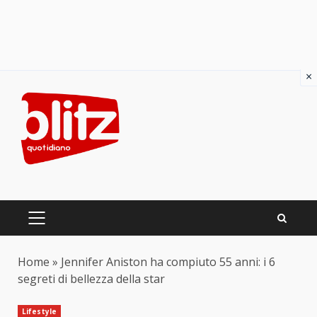
×
Skip
to
content
PRIMARY
MENU
Home
»
Jennifer Aniston ha compiuto 55 anni: i 6
segreti di bellezza della star
Lifestyle