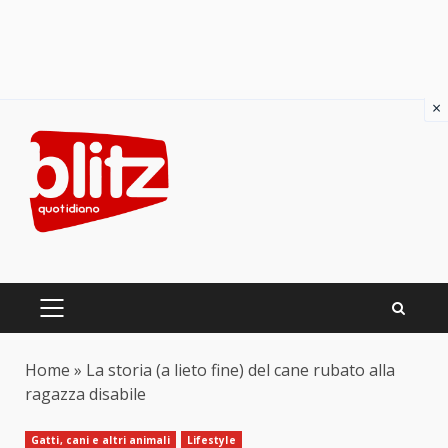
×
Skip
to
content
PRIMARY
MENU
Home
»
La storia (a lieto fine) del cane rubato alla
ragazza disabile
Gatti, cani e altri animali
Lifestyle