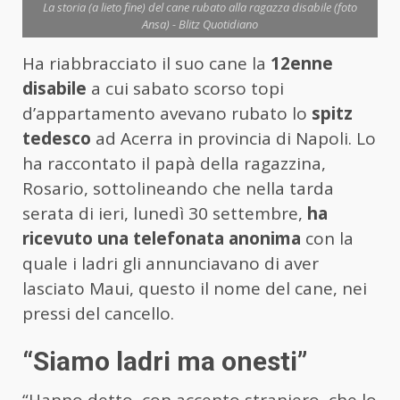
La storia (a lieto fine) del cane rubato alla ragazza disabile (foto
Ansa) - Blitz Quotidiano
Ha riabbracciato il suo cane la
12enne
disabile
a cui sabato scorso topi
d’appartamento avevano rubato lo
spitz
tedesco
ad Acerra in provincia di Napoli. Lo
ha raccontato il papà della ragazzina,
Rosario, sottolineando che nella tarda
serata di ieri, lunedì 30 settembre,
ha
ricevuto una telefonata anonima
con la
quale i ladri gli annunciavano di aver
lasciato Maui, questo il nome del cane, nei
pressi del cancello.
“Siamo ladri ma onesti”