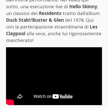
sotto, una esecuzione live di
Hello Skinny
,
un classico dei
Residents
tratto dall’album
Duck Stab!/Buster & Glen
del 1978. Qui
con la partecipazione straordinaria di
Les
Claypool
alla voce, anche lui rigorosamente
mascherato!