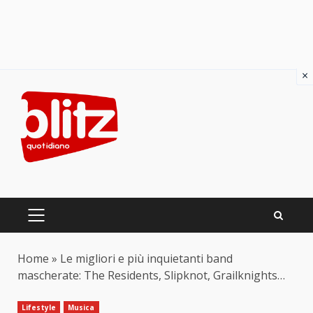
×
Skip
to
content
PRIMARY
MENU
Home
»
Le migliori e più inquietanti band
mascherate: The Residents, Slipknot, Grailknights…
Lifestyle
Musica