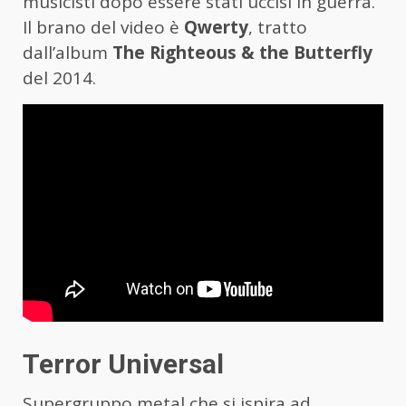
musicisti dopo essere stati uccisi in guerra.
Il brano del video è
Qwerty
, tratto
dall’album
The Righteous & the Butterfly
del 2014.
Terror Universal
Supergruppo metal che si ispira ad