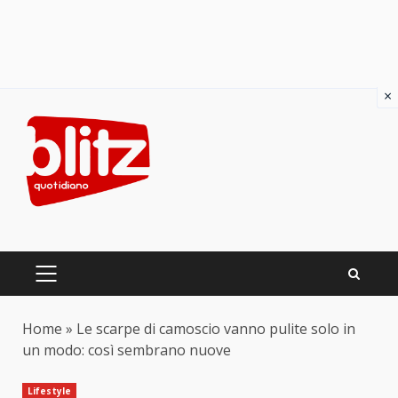
×
Skip
to
content
PRIMARY
MENU
Home
»
Le scarpe di camoscio vanno pulite solo in
un modo: così sembrano nuove
Lifestyle