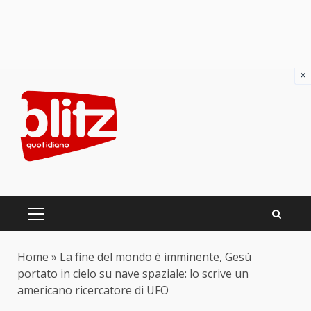
×
Skip
to
content
PRIMARY
MENU
Home
»
La fine del mondo è imminente, Gesù
portato in cielo su nave spaziale: lo scrive un
americano ricercatore di UFO