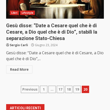
Libri
Lifestyle
Gesù disse: “Date a Cesare quel che è di
Cesare, a Dio quel che è di Dio”, stabilì la
separazione Stato-Chiesa
Sergio Carli
Giugno 23, 2024
Gesù disse: “Date a Cesare quel che è di Cesare, a Dio
quel che è di Dio”,...
Read More
Paginazione
Previous
1
…
17
18
19
20
degli
articoli
ARTICOLI RECENTI