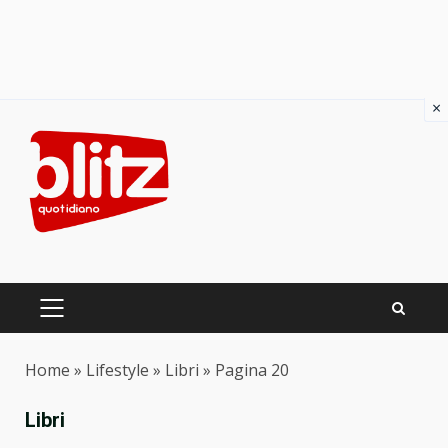
×
Skip
to
content
PRIMARY
MENU
Home
»
Lifestyle
»
Libri
»
Pagina 20
Libri