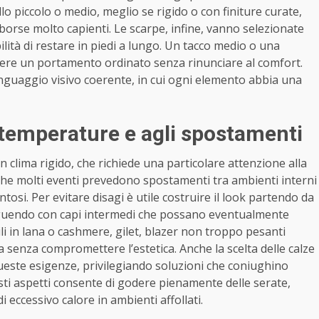
llo piccolo o medio, meglio se rigido o con finiture curate,
e borse molto capienti. Le scarpe, infine, vanno selezionate
lità di restare in piedi a lungo. Un tacco medio o una
ere un portamento ordinato senza rinunciare al comfort.
linguaggio visivo coerente, in cui ogni elemento abbia una
 temperature e agli spostamenti
n clima rigido, che richiede una particolare attenzione alla
 che molti eventi prevedono spostamenti tra ambienti interni
entosi. Per evitare disagi è utile costruire il look partendo da
seguendo con capi intermedi che possano eventualmente
ili in lana o cashmere, gilet, blazer non troppo pesanti
senza compromettere l’estetica. Anche la scelta delle calze
queste esigenze, privilegiando soluzioni che coniughino
ti aspetti consente di godere pienamente delle serate,
i eccessivo calore in ambienti affollati.