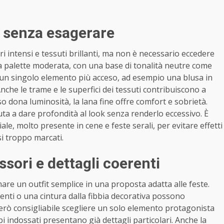
i senza esagerare
i intensi e tessuti brillanti, ma non è necessario eccedere
na palette moderata, con una base di tonalità neutre come
a un singolo elemento più acceso, ad esempio una blusa in
Anche le trame e le superfici dei tessuti contribuiscono a
aso dona luminosità, la lana fine offre comfort e sobrietà.
uta a dare profondità al look senza renderlo eccessivo. È
ciale, molto presente in cene e feste serali, per evitare effetti
si troppo marcati.
ssori e dettagli coerenti
are un outfit semplice in una proposta adatta alle feste.
enti o una cintura dalla fibbia decorativa possono
però consigliabile scegliere un solo elemento protagonista
i indossati presentano già dettagli particolari. Anche la