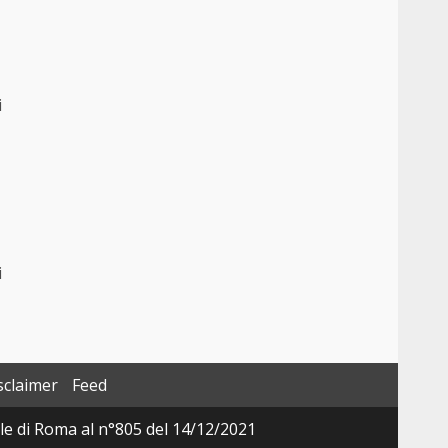
i
i
sclaimer
Feed
ale di Roma al n°805 del 14/12/2021