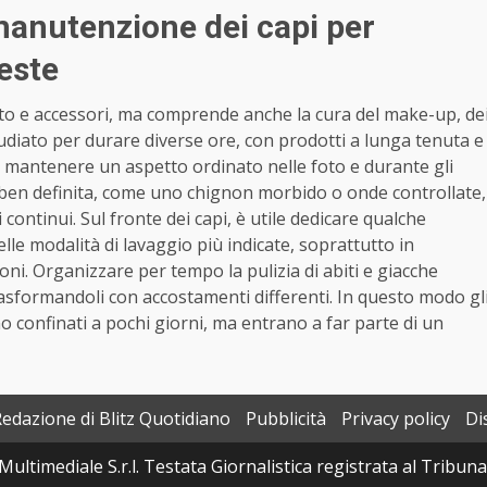
manutenzione dei capi per
feste
nto e accessori, ma comprende anche la cura del make-up, de
tudiato per durare diverse ore, con prodotti a lunga tenuta e
a mantenere un aspetto ordinato nelle foto e durante gli
ben definita, come uno chignon morbido o onde controllate,
 continui. Sul fronte dei capi, è utile dedicare qualche
elle modalità di lavaggio più indicate, soprattutto in
zioni. Organizzare per tempo la pulizia di abiti e giacche
 trasformandoli con accostamenti differenti. In questo modo gl
no confinati a pochi giorni, ma entrano a far parte di un
Redazione di Blitz Quotidiano
Pubblicità
Privacy policy
Di
Multimediale S.r.l. Testata Giornalistica registrata al Tribun