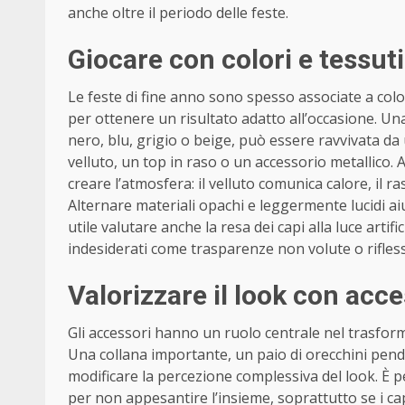
anche oltre il periodo delle feste.
Giocare con colori e tessut
Le feste di fine anno sono spesso associate a color
per ottenere un risultato adatto all’occasione. U
nero, blu, grigio o beige, può essere ravvivata d
velluto, un top in raso o un accessorio metallico. 
creare l’atmosfera: il velluto comunica calore, il r
Alternare materiali opachi e leggermente lucidi ai
utile valutare anche la resa dei capi alla luce artifi
indesiderati come trasparenze non volute o rifles
Valorizzare il look con acce
Gli accessori hanno un ruolo centrale nel trasform
Una collana importante, un paio di orecchini pend
modificare la percezione complessiva del look. È 
per non appesantire l’insieme, soprattutto se i cap