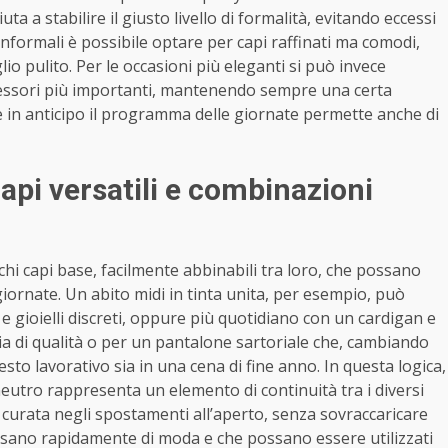
uta a stabilire il giusto livello di formalità, evitando eccessi
informali è possibile optare per capi raffinati ma comodi,
o pulito. Per le occasioni più eleganti si può invece
accessori più importanti, mantenendo sempre una certa
e in anticipo il programma delle giornate permette anche di
capi versatili e combinazioni
chi capi base, facilmente abbinabili tra loro, che possano
giornate. Un abito midi in tinta unita, per esempio, può
 gioielli discreti, oppure più quotidiano con un cardigan e
ia di qualità o per un pantalone sartoriale che, cambiando
esto lavorativo sia in una cena di fine anno. In questa logica,
 neutro rappresenta un elemento di continuità tra i diversi
urata negli spostamenti all’aperto, senza sovraccaricare
assano rapidamente di moda e che possano essere utilizzati