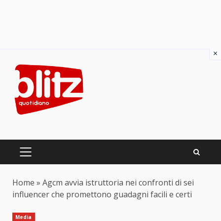
×
Skip
to
content
PRIMARY
MENU
Home
»
Agcm avvia istruttoria nei confronti di sei
influencer che promettono guadagni facili e certi
Media