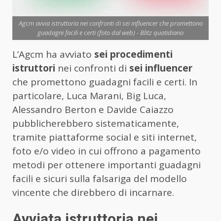
Agcm avvia istruttoria nei confronti di sei influencer che promettono
guadagni facili e certi (foto dal web) - Blitz quotidiano
L’Agcm ha avviato
sei procedimenti
istruttori
nei confronti di
sei influencer
che promettono guadagni facili e certi. In
particolare, Luca Marani, Big Luca,
Alessandro Berton e Davide Caiazzo
pubblicherebbero sistematicamente,
tramite piattaforme social e siti internet,
foto e/o video in cui offrono a pagamento
metodi per ottenere importanti guadagni
facili e sicuri sulla falsariga del modello
vincente che direbbero di incarnare.
Avviata istruttoria nei