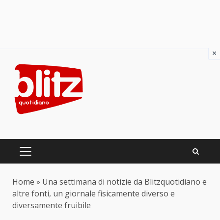
×
Skip
to
content
PRIMARY
MENU
Home
»
Una settimana di notizie da Blitzquotidiano e
altre fonti, un giornale fisicamente diverso e
diversamente fruibile