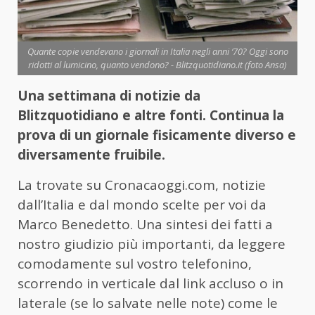
Quante copie vendevano i giornali in Italia negli anni ‘70? Oggi sono
ridotti al lumicino, quanto vendono? - Blitzquotidiano.it (foto Ansa)
Una settimana di notizie da
Blitzquotidiano e altre fonti. Continua la
prova di un giornale fisicamente diverso e
diversamente fruibile.
La trovate su Cronacaoggi.com, notizie
dall’Italia e dal mondo scelte per voi da
Marco Benedetto. Una sintesi dei fatti a
nostro giudizio più importanti, da leggere
comodamente sul vostro telefonino,
scorrendo in verticale dal link accluso o in
laterale (se lo salvate nelle note) come le