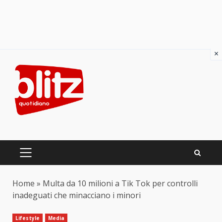
×
Skip
to
content
PRIMARY
MENU
Home
»
Multa da 10 milioni a Tik Tok per controlli
inadeguati che minacciano i minori
Lifestyle
Media