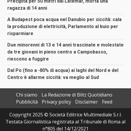
Precipita per 50 metri dal Latemar, morta una
ragazza di 14 anni
A Budapest poca acqua nel Danubio per siccità: cala
la produzione di elettricità, Parlamento al buio per
risparmiare
Due minorenni di 13 e 14 anni trascinate e molestate
da tre giovani in pieno centro a Campobasso,
riescono a fuggire
Dal Po (fino a -80% di acqua) ai laghi del Nord e del
Centro è allarme siccità: va meglio al Sud
Chi siamo
La Redazione di Blitz Quotidiano
Pubblicità
Privacy policy
Disclaimer
Feed
Copyright 2025 © Società Editrice Multimediale S.r.l.
Testata Giornalistica registrata al Tribunale di Roma al
n°805 del 14/12/2021