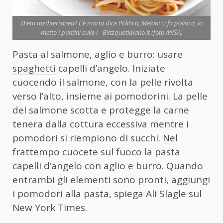
Dieta mediterranea? L’è morta dice Politico, Meloni ci fa politica, io
metto i puntini sulle i - Blitzquotidiano.it (foto ANSA)
Pasta al salmone, aglio e burro: usare
spaghetti
capelli d’angelo. Iniziate
cuocendo il salmone, con la pelle rivolta
verso l’alto, insieme ai pomodorini. La pelle
del salmone scotta e protegge la carne
tenera dalla cottura eccessiva mentre i
pomodori si riempiono di succhi. Nel
frattempo cuocete sul fuoco la pasta
capelli d’angelo con aglio e burro. Quando
entrambi gli elementi sono pronti, aggiungi
i pomodori alla pasta, spiega Ali Slagle sul
New York Times.