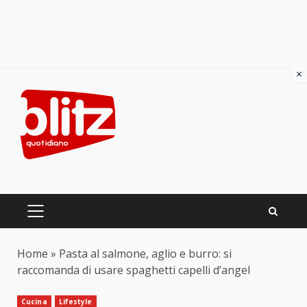
×
Skip
to
content
PRIMARY
MENU
Home
»
Pasta al salmone, aglio e burro: si
raccomanda di usare spaghetti capelli d’angel
Cucina
Lifestyle