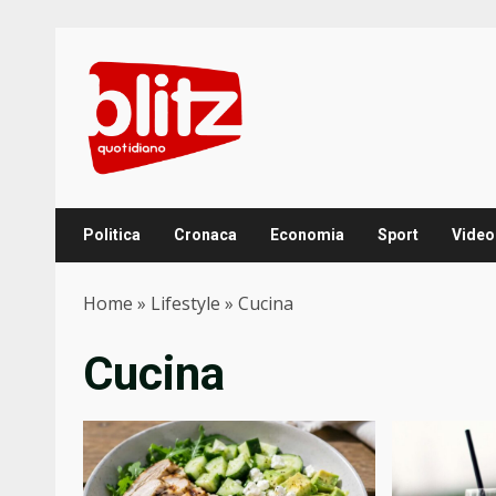
Skip
to
content
Politica
Cronaca
Economia
Sport
Video
Home
»
Lifestyle
»
Cucina
Cucina