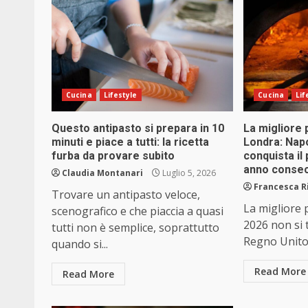
Cucina
Lifestyle
Cucina
Lif
Questo antipasto si prepara in 10
La migliore 
minuti e piace a tutti: la ricetta
Londra: Napo
furba da provare subito
conquista il 
anno consec
Claudia Montanari
Luglio 5, 2026
Francesca R
Trovare un antipasto veloce,
La migliore 
scenografico e che piaccia a quasi
2026 non si t
tutti non è semplice, soprattutto
Regno Unito.
quando si...
Read More
Read More