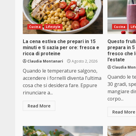
Cucina
Lifestyle
Cucina
Lif
La cena estiva che prepari in 15
Questo frull
minuti e ti sazia per ore: fresca e
prepara in 5
ricca di proteine
fresco che lo
l’estate
Claudia Montanari
Agosto 2, 2026
Claudia Mon
Quando le temperature salgono,
Quando le t
accendere i fornelli diventa l’ultima
30 gradi, sp
cosa che si desidera fare. Eppure
mangiare dim
rinunciare a...
corpo...
Read More
Read More