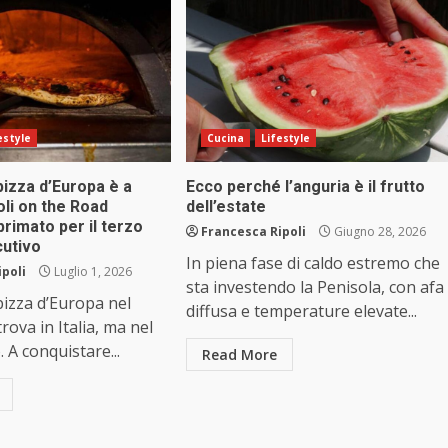
estyle
Cucina
Lifestyle
pizza d’Europa è a
Ecco perché l’anguria è il frutto
li on the Road
dell’estate
primato per il terzo
Francesca Ripoli
Giugno 28, 2026
utivo
In piena fase di caldo estremo che
ipoli
Luglio 1, 2026
sta investendo la Penisola, con afa
pizza d’Europa nel
diffusa e temperature elevate...
rova in Italia, ma nel
 A conquistare...
Read More