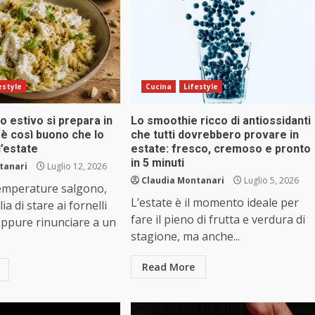
estyle
Cucina
Lifestyle
o estivo si prepara in
Lo smoothie ricco di antiossidanti
 è così buono che lo
che tutti dovrebbero provare in
 l’estate
estate: fresco, cremoso e pronto
in 5 minuti
tanari
Luglio 12, 2026
Claudia Montanari
Luglio 5, 2026
emperature salgono,
L’estate è il momento ideale per
ia di stare ai fornelli
fare il pieno di frutta e verdura di
Eppure rinunciare a un
stagione, ma anche...
Read More