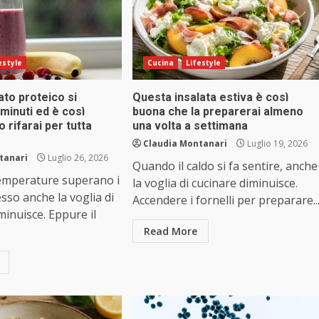
estyle
Cucina
Lifestyle
ato proteico si
Questa insalata estiva è così
 minuti ed è così
buona che la preparerai almeno
 rifarai per tutta
una volta a settimana
Claudia Montanari
Luglio 19, 2026
tanari
Luglio 26, 2026
Quando il caldo si fa sentire, anche
emperature superano i
la voglia di cucinare diminuisce.
esso anche la voglia di
Accendere i fornelli per preparare..
inuisce. Eppure il
Read More