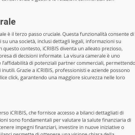
rale
le è il terzo passo cruciale. Questa funzionalità consente di
i su una società, inclusi dettagli legali, informazioni su
 In questo contesto, iCRIBIS diventa un alleato prezioso,
presa di decisioni informate. La visura camerale è uno
 l’affidabilità di potenziali partner commerciali, permettend
hi inutili. Grazie a iCRIBIS, professionisti e aziende possono
lice click, garantendo una maggiore sicurezza nelle loro
erso iCRIBIS, che fornisce accesso a bilanci dettagliati di
ioni sono fondamentali per valutare la salute finanziaria di
nere impegni finanziari, investire in nuove iniziative o
i bilanci permette di ottenere una visione chiara della