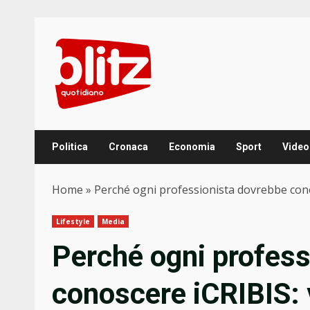
Skip
to
content
Politica
Cronaca
Economia
Sport
Video
Home
»
Perché ogni professionista dovrebbe conosc
Lifestyle
Media
Perché ogni profess
conoscere iCRIBIS: v