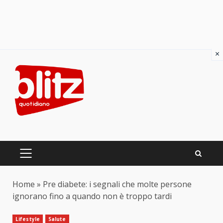
×
Skip
to
content
PRIMARY
MENU
Home
»
Pre diabete: i segnali che molte persone
ignorano fino a quando non è troppo tardi
Lifestyle
Salute