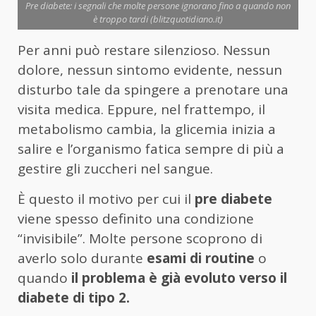
Pre diabete: i segnali che molte persone ignorano fino a quando non
è troppo tardi (blitzquotidiano.it)
Per anni può restare silenzioso. Nessun
dolore, nessun sintomo evidente, nessun
disturbo tale da spingere a prenotare una
visita medica. Eppure, nel frattempo, il
metabolismo cambia, la glicemia inizia a
salire e l’organismo fatica sempre di più a
gestire gli zuccheri nel sangue.
È questo il motivo per cui il
pre diabete
viene spesso definito una condizione
“invisibile”. Molte persone scoprono di
averlo solo durante
esami di routine
o
quando
il problema è già evoluto verso il
diabete di tipo 2.