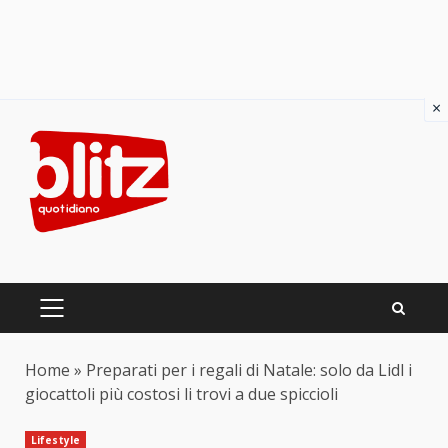
×
Skip
to
content
PRIMARY
MENU
Home
»
Preparati per i regali di Natale: solo da Lidl i
giocattoli più costosi li trovi a due spiccioli
Lifestyle