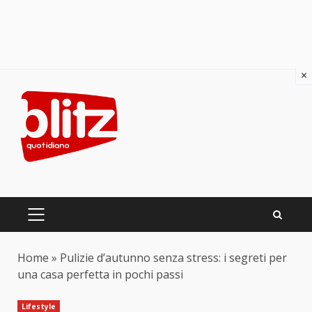
×
Skip
to
content
PRIMARY
MENU
Home
»
Pulizie d’autunno senza stress: i segreti per
una casa perfetta in pochi passi
Lifestyle